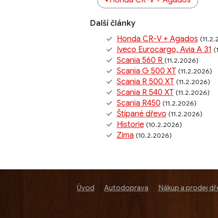
Honda CR-V + Agados
Další články
Honda CR-V + Agados
(11.2
Iveco Eurocargo, Avia A 31
(
Scania 560 R
(11.2.2026)
Scania G 500 XT
(11.2.2026)
Scania R 500 XT
(11.2.2026)
Scania R 540 XT
(11.2.2026)
Scania R450
(11.2.2026)
Štípané dřevo
(11.2.2026)
Historie
(10.2.2026)
Zima
(10.2.2026)
Úvod
Autodoprava
Nákup a prodej d