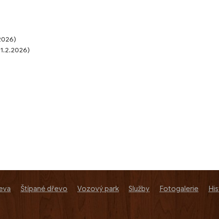
.2026)
11.2.2026)
řeva
Štípané dřevo
Vozový park
Služby
Fotogalerie
His