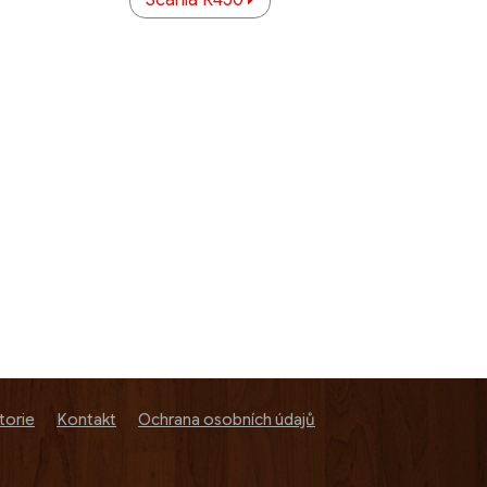
Scania R450
torie
Kontakt
Ochrana osobních údajů