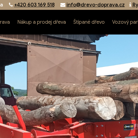
na
+420 603 169 518
info@drevo-doprava.cz
Ry
rava
Nákup a prodej dřeva
Štípané dřevo
Vozový par